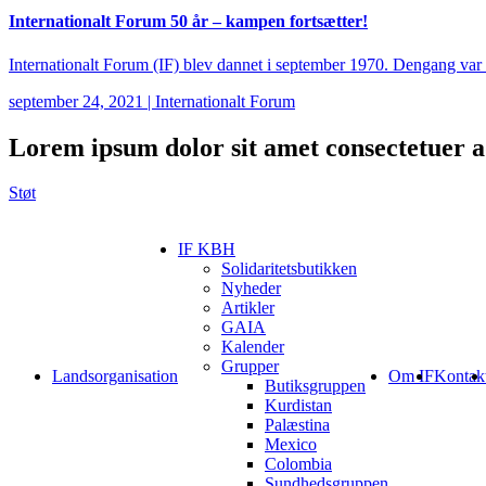
Internationalt Forum 50 år – kampen fortsætter!
Internationalt Forum (IF) blev dannet i september 1970. Dengang var an
september 24, 2021
|
Internationalt Forum
Lorem ipsum
dolor sit amet consectetuer ad
Støt
IF KBH
Solidaritetsbutikken
Nyheder
Artikler
GAIA
Kalender
Grupper
Landsorganisation
Om IF
Kontak
Butiksgruppen
Kurdistan
Palæstina
Mexico
Colombia
Sundhedsgruppen