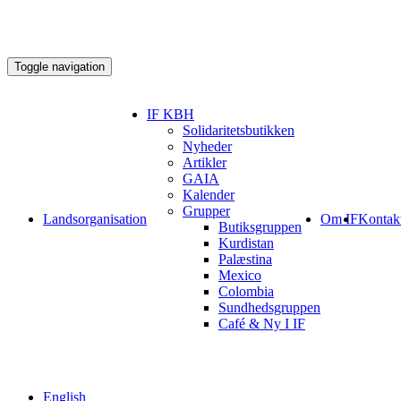
Toggle navigation
IF KBH
Solidaritetsbutikken
Nyheder
Artikler
GAIA
Kalender
Grupper
Landsorganisation
Om IF
Kontak
Butiksgruppen
Kurdistan
Palæstina
Mexico
Colombia
Sundhedsgruppen
Café & Ny I IF
English