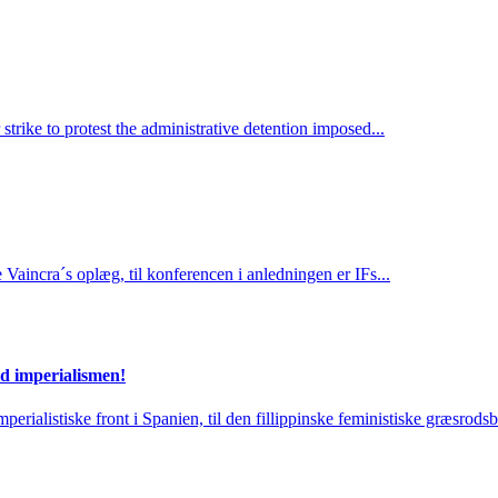
ke to protest the administrative detention imposed...
e Vaincra´s oplæg, til konferencen i anledningen er IFs...
od imperialismen!
perialistiske front i Spanien, til den fillippinske feministiske græsr