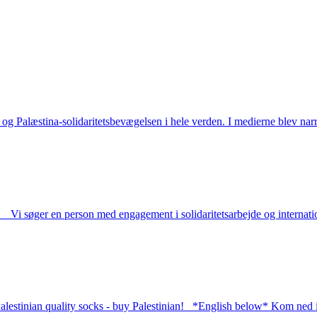
og Palæstina-solidaritetsbevægelsen i hele verden. I medierne blev narra
Vi søger en person med engagement i solidaritetsarbejde og internation
alestinian quality socks - buy Palestinian! *English below* Kom ned i