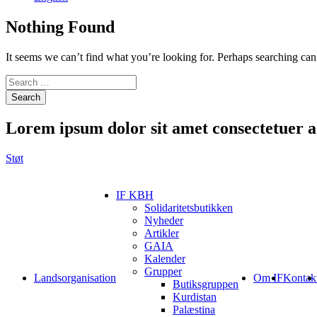
Nothing Found
It seems we can’t find what you’re looking for. Perhaps searching can
Search
Lorem ipsum
dolor sit amet consectetuer ad
Støt
IF KBH
Solidaritetsbutikken
Nyheder
Artikler
GAIA
Kalender
Grupper
Landsorganisation
Om IF
Kontak
Butiksgruppen
Kurdistan
Palæstina