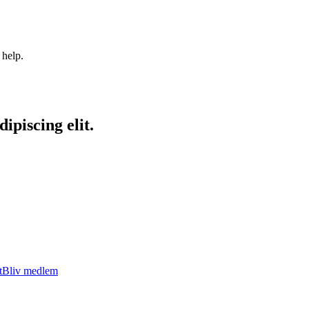
 help.
ipiscing elit.
t
Bliv medlem