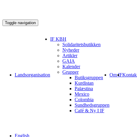
Toggle navigation
IF KBH
Solidaritetsbutikken
Nyheder
Artikler
GAIA
Kalender
Grupper
Landsorganisation
Om IF
Kontak
Butiksgruppen
Kurdistan
Palæstina
Mexico
Colombia
Sundhedsgruppen
Café & Ny I IF
English