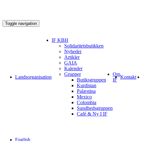
Toggle navigation
IF KBH
Solidaritetsbutikken
Nyheder
Artikler
GAIA
Kalender
Grupper
Om
Landsorganisation
Kontakt
Butiksgruppen
IF
Kurdistan
Palæstina
Mexico
Colombia
Sundhedsgruppen
Café & Ny I IF
English