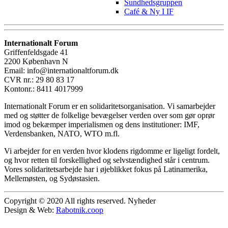
Sundhedsgruppen
Café & Ny I IF
Internationalt Forum
Griffenfeldsgade 41
2200 København N
Email: info@internationaltforum.dk
CVR nr.: 29 80 83 17
Kontonr.: 8411 4017999
Internationalt Forum er en solidaritetsorganisation. Vi samarbejder
med og støtter de folkelige bevægelser verden over som gør oprør
imod og bekæmper imperialismen og dens institutioner: IMF,
Verdensbanken, NATO, WTO m.fl.
Vi arbejder for en verden hvor klodens rigdomme er ligeligt fordelt,
og hvor retten til forskellighed og selvstændighed står i centrum.
Vores solidaritetsarbejde har i øjeblikket fokus på Latinamerika,
Mellemøsten, og Sydøstasien.
Copyright © 2020 All rights reserved. Nyheder
Design & Web:
Rabotnik.coop