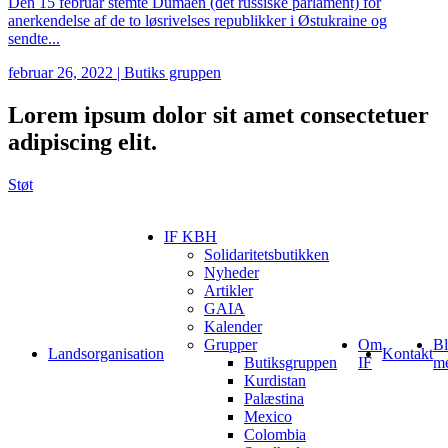
Den 15 februar stemte Dumaen (det russiske parlament) for
anerkendelse af de to løsrivelses republikker i Østukraine og
sendte...
februar 26, 2022
|
Butiks gruppen
Lorem ipsum
dolor sit amet consectetuer
adipiscing elit.
Støt
IF KBH
Solidaritetsbutikken
Nyheder
Artikler
GAIA
Kalender
Grupper
Om
Bl
Landsorganisation
Kontakt
Butiksgruppen
IF
m
Kurdistan
Palæstina
Mexico
Colombia