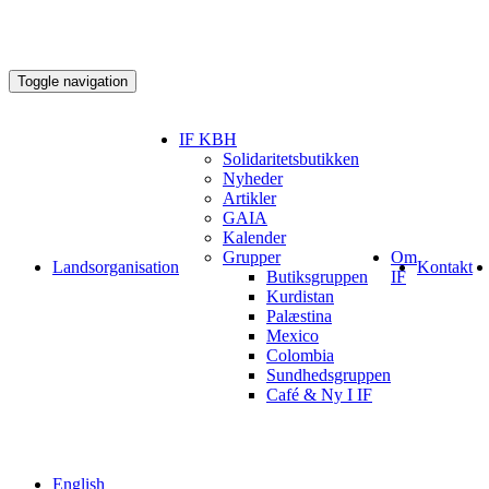
Toggle navigation
IF KBH
Solidaritetsbutikken
Nyheder
Artikler
GAIA
Kalender
Grupper
Om
Landsorganisation
Kontakt
Butiksgruppen
IF
Kurdistan
Palæstina
Mexico
Colombia
Sundhedsgruppen
Café & Ny I IF
English