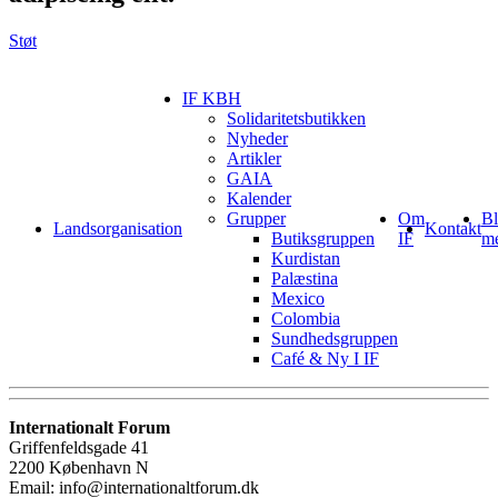
Støt
IF KBH
Solidaritetsbutikken
Nyheder
Artikler
GAIA
Kalender
Grupper
Om
Bl
Landsorganisation
Kontakt
Butiksgruppen
IF
m
Kurdistan
Palæstina
Mexico
Colombia
Sundhedsgruppen
Café & Ny I IF
Internationalt Forum
Griffenfeldsgade 41
2200 København N
Email: info@internationaltforum.dk