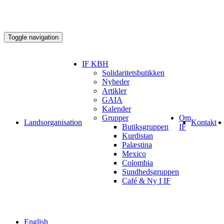
Toggle navigation
IF KBH
Solidaritetsbutikken
Nyheder
Artikler
GAIA
Kalender
Grupper
Om
Landsorganisation
Kontakt
Butiksgruppen
IF
Kurdistan
Palæstina
Mexico
Colombia
Sundhedsgruppen
Café & Ny I IF
English