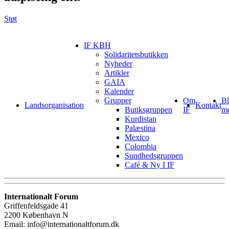
Støt
IF KBH
Solidaritetsbutikken
Nyheder
Artikler
GAIA
Kalender
Grupper
Om
Bl
Landsorganisation
Kontakt
Butiksgruppen
IF
m
Kurdistan
Palæstina
Mexico
Colombia
Sundhedsgruppen
Café & Ny I IF
Internationalt Forum
Griffenfeldsgade 41
2200 København N
Email: info@internationaltforum.dk