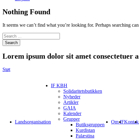
Nothing Found
It seems we can’t find what you’re looking for. Perhaps searching can
Search
Lorem ipsum
dolor sit amet consectetuer ad
Støt
IF KBH
Solidaritetsbutikken
Nyheder
Artikler
GAIA
Kalender
Grupper
Landsorganisation
Om IF
Kontak
Butiksgruppen
Kurdistan
Palæstina