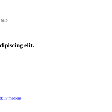
 help.
ipiscing elit.
t
Bliv medlem