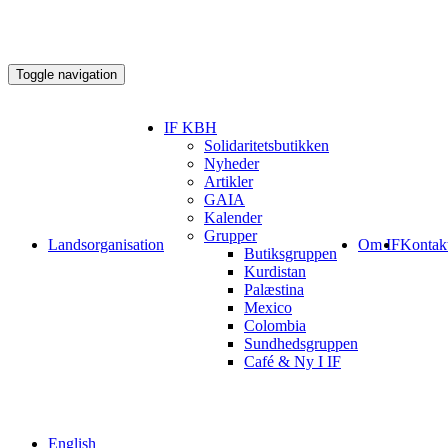
Toggle navigation
IF KBH
Solidaritetsbutikken
Nyheder
Artikler
GAIA
Kalender
Grupper
Landsorganisation
Om IF
Kontak
Butiksgruppen
Kurdistan
Palæstina
Mexico
Colombia
Sundhedsgruppen
Café & Ny I IF
English