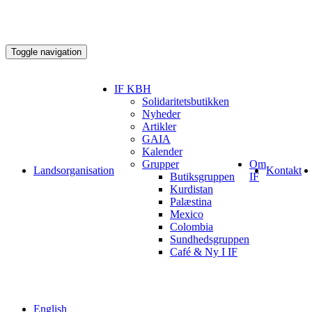
Toggle navigation
IF KBH
Solidaritetsbutikken
Nyheder
Artikler
GAIA
Kalender
Grupper
Om
Landsorganisation
Kontakt
Butiksgruppen
IF
Kurdistan
Palæstina
Mexico
Colombia
Sundhedsgruppen
Café & Ny I IF
English