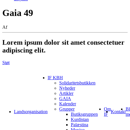
Gaia 49
Af
Lorem ipsum
dolor sit amet consectetuer
adipiscing elit.
Støt
IF KBH
Solidaritetsbutikken
Nyheder
Artikler
GAIA
Kalender
Grupper
Om
Bl
Landsorganisation
Kontakt
Butiksgruppen
IF
m
Kurdistan
Palæstina
Mexico