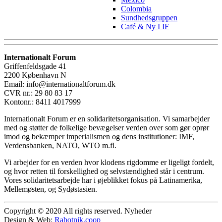
Colombia
Sundhedsgruppen
Café & Ny I IF
Internationalt Forum
Griffenfeldsgade 41
2200 København N
Email: info@internationaltforum.dk
CVR nr.: 29 80 83 17
Kontonr.: 8411 4017999
Internationalt Forum er en solidaritetsorganisation. Vi samarbejder
med og støtter de folkelige bevægelser verden over som gør oprør
imod og bekæmper imperialismen og dens institutioner: IMF,
Verdensbanken, NATO, WTO m.fl.
Vi arbejder for en verden hvor klodens rigdomme er ligeligt fordelt,
og hvor retten til forskellighed og selvstændighed står i centrum.
Vores solidaritetsarbejde har i øjeblikket fokus på Latinamerika,
Mellemøsten, og Sydøstasien.
Copyright © 2020 All rights reserved. Nyheder
Design & Web:
Rabotnik.coop