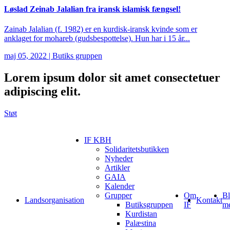
Løslad Zeinab Jalalian fra iransk islamisk fængsel!
Zainab Jalalian (f. 1982) er en kurdisk-iransk kvinde som er
anklaget for mohareb (gudsbespottelse). Hun har i 15 år...
maj 05, 2022
|
Butiks gruppen
Lorem ipsum
dolor sit amet consectetuer
adipiscing elit.
Støt
IF KBH
Solidaritetsbutikken
Nyheder
Artikler
GAIA
Kalender
Grupper
Om
Bl
Landsorganisation
Kontakt
Butiksgruppen
IF
m
Kurdistan
Palæstina