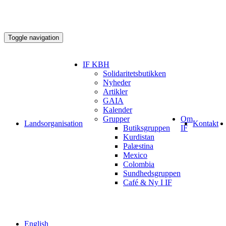
Toggle navigation
IF KBH
Solidaritetsbutikken
Nyheder
Artikler
GAIA
Kalender
Grupper
Om
Landsorganisation
Kontakt
Butiksgruppen
IF
Kurdistan
Palæstina
Mexico
Colombia
Sundhedsgruppen
Café & Ny I IF
English