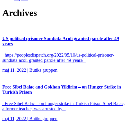
Archives
US political prisoner Sundiata Acoli granted parole after 49
years
https://peoplesdispatch.org/2022/05/10/us-political-prisoner-
sundiata-acoli-granted-parole-after-49-years/
maj 11, 2022
|
Butiks gruppen
Free Sibel Balac and Gokhan Yildirim – on Hunger Strike in
Turkish Prison
Free Sibel Balac – on hunger strike in Turkish Prison Sibel Balac,
a former teacher, was arrested by...
maj 11, 2022
|
Butiks gruppen