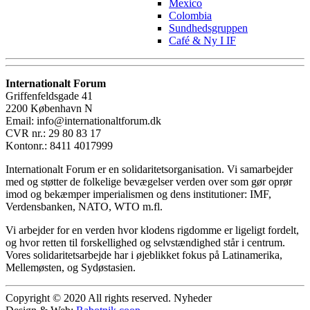
Mexico
Colombia
Sundhedsgruppen
Café & Ny I IF
Internationalt Forum
Griffenfeldsgade 41
2200 København N
Email: info@internationaltforum.dk
CVR nr.: 29 80 83 17
Kontonr.: 8411 4017999
Internationalt Forum er en solidaritetsorganisation. Vi samarbejder
med og støtter de folkelige bevægelser verden over som gør oprør
imod og bekæmper imperialismen og dens institutioner: IMF,
Verdensbanken, NATO, WTO m.fl.
Vi arbejder for en verden hvor klodens rigdomme er ligeligt fordelt,
og hvor retten til forskellighed og selvstændighed står i centrum.
Vores solidaritetsarbejde har i øjeblikket fokus på Latinamerika,
Mellemøsten, og Sydøstasien.
Copyright © 2020 All rights reserved. Nyheder