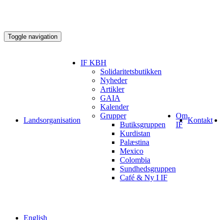
Toggle navigation
IF KBH
Solidaritetsbutikken
Nyheder
Artikler
GAIA
Kalender
Grupper
Om
Landsorganisation
Kontakt
Butiksgruppen
IF
Kurdistan
Palæstina
Mexico
Colombia
Sundhedsgruppen
Café & Ny I IF
English