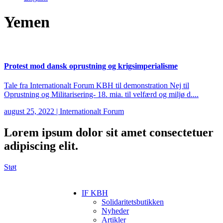
Yemen
Protest mod dansk oprustning og krigsimperialisme
Tale fra Internationalt Forum KBH til demonstration Nej til
Oprustning og Militarisering- 18. mia. til velfærd og miljø d....
august 25, 2022
|
Internationalt Forum
Lorem ipsum
dolor sit amet consectetuer
adipiscing elit.
Støt
IF KBH
Solidaritetsbutikken
Nyheder
Artikler