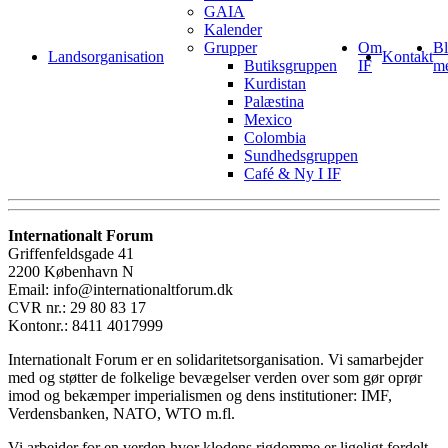
GAIA
Kalender
Grupper
Om
Bl
Landsorganisation
Kontakt
Butiksgruppen
IF
m
Kurdistan
Palæstina
Mexico
Colombia
Sundhedsgruppen
Café & Ny I IF
Internationalt Forum
Griffenfeldsgade 41
2200 København N
Email: info@internationaltforum.dk
CVR nr.: 29 80 83 17
Kontonr.: 8411 4017999
Internationalt Forum er en solidaritetsorganisation. Vi samarbejder
med og støtter de folkelige bevægelser verden over som gør oprør
imod og bekæmper imperialismen og dens institutioner: IMF,
Verdensbanken, NATO, WTO m.fl.
Vi arbejder for en verden hvor klodens rigdomme er ligeligt fordelt,