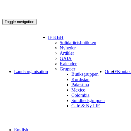
Toggle navigation
IF KBH
Solidaritetsbutikken
Nyheder
Artikler
GAIA
Kalender
Grupper
Landsorganisation
Om IF
Kontak
Butiksgruppen
Kurdistan
Palæstina
Mexico
Colombia
Sundhedsgruppen
Café & Ny I IF
English