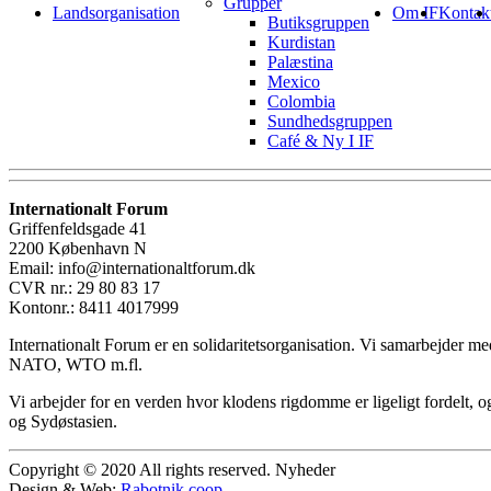
Grupper
Landsorganisation
Om IF
Kontak
Butiksgruppen
Kurdistan
Palæstina
Mexico
Colombia
Sundhedsgruppen
Café & Ny I IF
Internationalt Forum
Griffenfeldsgade 41
2200 København N
Email: info@internationaltforum.dk
CVR nr.: 29 80 83 17
Kontonr.: 8411 4017999
Internationalt Forum er en solidaritetsorganisation. Vi samarbejder 
NATO, WTO m.fl.
Vi arbejder for en verden hvor klodens rigdomme er ligeligt fordelt, og
og Sydøstasien.
Copyright © 2020 All rights reserved. Nyheder
Design & Web:
Rabotnik.coop