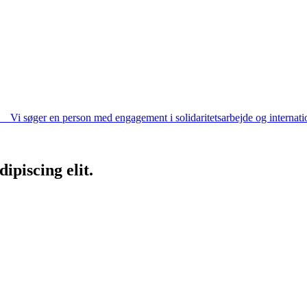
Vi søger en person med engagement i solidaritetsarbejde og internation
ipiscing elit.