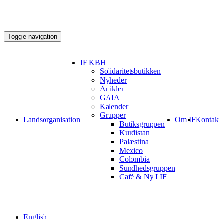
Toggle navigation
IF KBH
Solidaritetsbutikken
Nyheder
Artikler
GAIA
Kalender
Grupper
Landsorganisation
Om IF
Kontak
Butiksgruppen
Kurdistan
Palæstina
Mexico
Colombia
Sundhedsgruppen
Café & Ny I IF
English