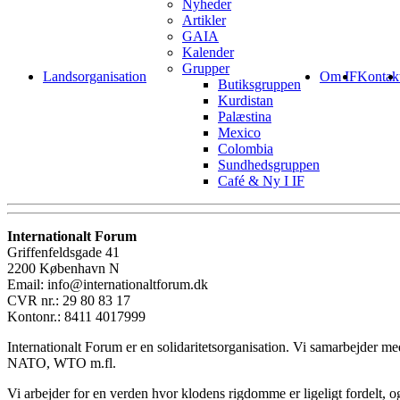
Nyheder
Artikler
GAIA
Kalender
Grupper
Landsorganisation
Om IF
Kontak
Butiksgruppen
Kurdistan
Palæstina
Mexico
Colombia
Sundhedsgruppen
Café & Ny I IF
Internationalt Forum
Griffenfeldsgade 41
2200 København N
Email: info@internationaltforum.dk
CVR nr.: 29 80 83 17
Kontonr.: 8411 4017999
Internationalt Forum er en solidaritetsorganisation. Vi samarbejder 
NATO, WTO m.fl.
Vi arbejder for en verden hvor klodens rigdomme er ligeligt fordelt, og