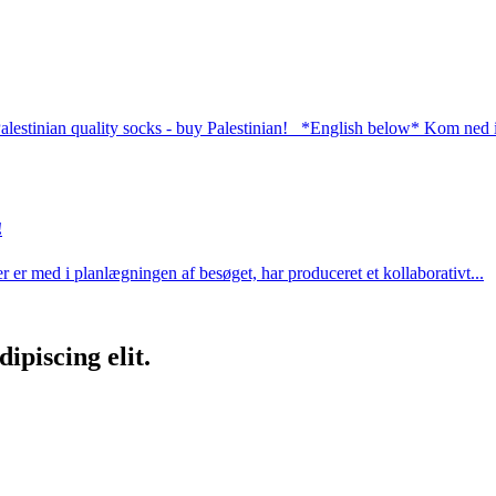
alestinian quality socks - buy Palestinian! *English below* Kom ned i
!
 er med i planlægningen af besøget, har produceret et kollaborativt...
ipiscing elit.