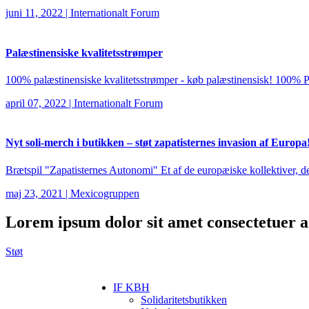
juni 11, 2022
|
Internationalt Forum
Palæstinensiske kvalitetsstrømper
100% palæstinensiske kvalitetsstrømper - køb palæstinensisk! 100% P
april 07, 2022
|
Internationalt Forum
Nyt soli-merch i butikken – støt zapatisternes invasion af Europa
Brætspil "Zapatisternes Autonomi" Et af de europæiske kollektiver, der
maj 23, 2021
|
Mexicogruppen
Lorem ipsum
dolor sit amet consectetuer ad
Støt
IF KBH
Solidaritetsbutikken