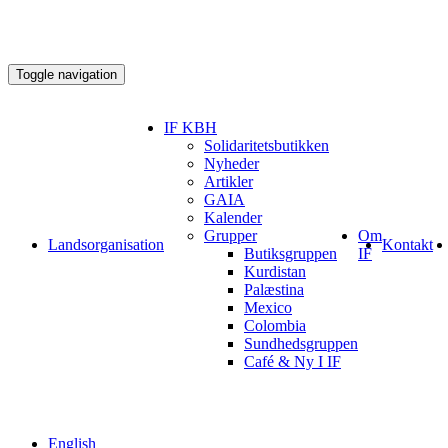
Toggle navigation
IF KBH
Solidaritetsbutikken
Nyheder
Artikler
GAIA
Kalender
Grupper
Om
Landsorganisation
Kontakt
Butiksgruppen
IF
Kurdistan
Palæstina
Mexico
Colombia
Sundhedsgruppen
Café & Ny I IF
English