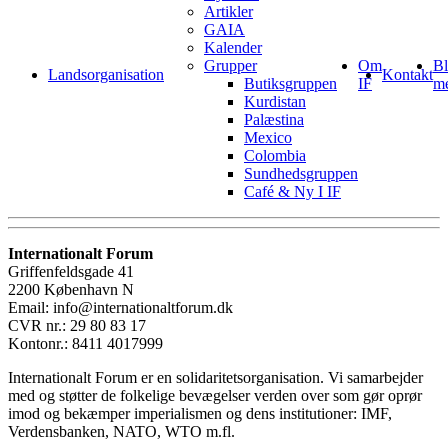
Artikler
GAIA
Kalender
Grupper
Om
Bl
Landsorganisation
Kontakt
Butiksgruppen
IF
m
Kurdistan
Palæstina
Mexico
Colombia
Sundhedsgruppen
Café & Ny I IF
Internationalt Forum
Griffenfeldsgade 41
2200 København N
Email: info@internationaltforum.dk
CVR nr.: 29 80 83 17
Kontonr.: 8411 4017999
Internationalt Forum er en solidaritetsorganisation. Vi samarbejder
med og støtter de folkelige bevægelser verden over som gør oprør
imod og bekæmper imperialismen og dens institutioner: IMF,
Verdensbanken, NATO, WTO m.fl.