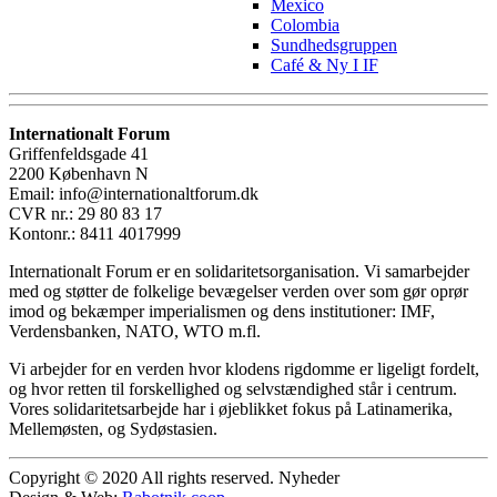
Mexico
Colombia
Sundhedsgruppen
Café & Ny I IF
Internationalt Forum
Griffenfeldsgade 41
2200 København N
Email: info@internationaltforum.dk
CVR nr.: 29 80 83 17
Kontonr.: 8411 4017999
Internationalt Forum er en solidaritetsorganisation. Vi samarbejder
med og støtter de folkelige bevægelser verden over som gør oprør
imod og bekæmper imperialismen og dens institutioner: IMF,
Verdensbanken, NATO, WTO m.fl.
Vi arbejder for en verden hvor klodens rigdomme er ligeligt fordelt,
og hvor retten til forskellighed og selvstændighed står i centrum.
Vores solidaritetsarbejde har i øjeblikket fokus på Latinamerika,
Mellemøsten, og Sydøstasien.
Copyright © 2020 All rights reserved. Nyheder