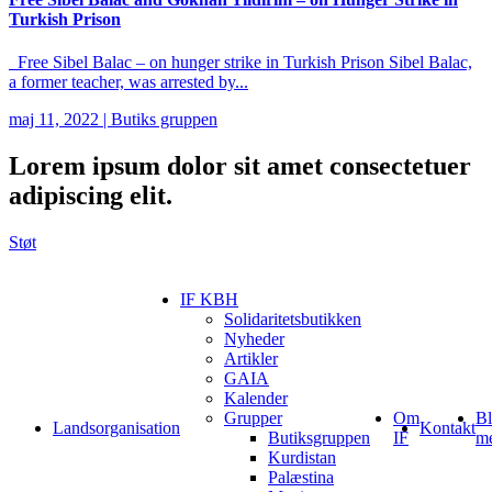
Turkish Prison
Free Sibel Balac – on hunger strike in Turkish Prison Sibel Balac,
a former teacher, was arrested by...
maj 11, 2022
|
Butiks gruppen
Lorem ipsum
dolor sit amet consectetuer
adipiscing elit.
Støt
IF KBH
Solidaritetsbutikken
Nyheder
Artikler
GAIA
Kalender
Grupper
Om
Bl
Landsorganisation
Kontakt
Butiksgruppen
IF
m
Kurdistan
Palæstina