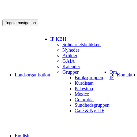
Toggle navigation
IF KBH
Solidaritetsbutikken
Nyheder
Artikler
GAIA
Kalender
Grupper
Om
Landsorganisation
Kontakt
Butiksgruppen
IF
Kurdistan
Palæstina
Mexico
Colombia
Sundhedsgruppen
Café & Ny I IF
English