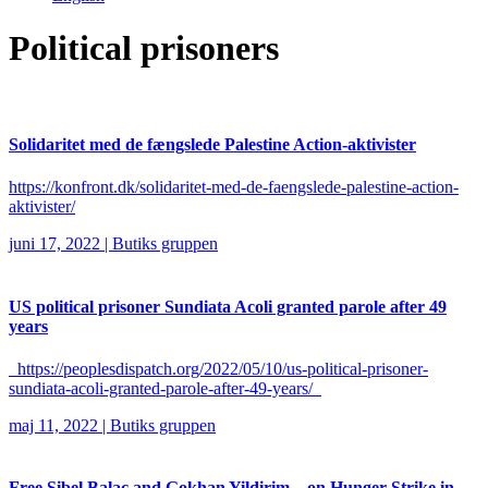
Political prisoners
Solidaritet med de fængslede Palestine Action-aktivister
https://konfront.dk/solidaritet-med-de-faengslede-palestine-action-
aktivister/
juni 17, 2022
|
Butiks gruppen
US political prisoner Sundiata Acoli granted parole after 49
years
https://peoplesdispatch.org/2022/05/10/us-political-prisoner-
sundiata-acoli-granted-parole-after-49-years/
maj 11, 2022
|
Butiks gruppen
Free Sibel Balac and Gokhan Yildirim – on Hunger Strike in