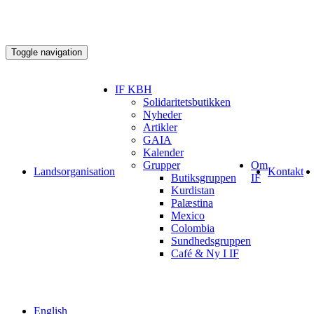
Toggle navigation
IF KBH
Solidaritetsbutikken
Nyheder
Artikler
GAIA
Kalender
Grupper
Om
Landsorganisation
Kontakt
Butiksgruppen
IF
Kurdistan
Palæstina
Mexico
Colombia
Sundhedsgruppen
Café & Ny I IF
English