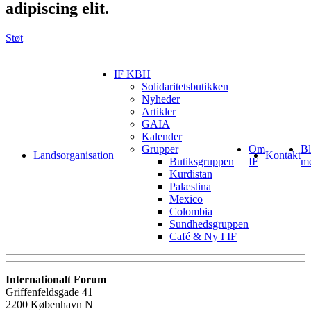
adipiscing elit.
Støt
IF KBH
Solidaritetsbutikken
Nyheder
Artikler
GAIA
Kalender
Grupper
Om
Bl
Landsorganisation
Kontakt
Butiksgruppen
IF
m
Kurdistan
Palæstina
Mexico
Colombia
Sundhedsgruppen
Café & Ny I IF
Internationalt Forum
Griffenfeldsgade 41
2200 København N