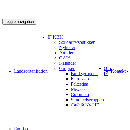
Toggle navigation
IF KBH
Solidaritetsbutikken
Nyheder
Artikler
GAIA
Kalender
Grupper
Om
Landsorganisation
Kontakt
Butiksgruppen
IF
Kurdistan
Palæstina
Mexico
Colombia
Sundhedsgruppen
Café & Ny I IF
English