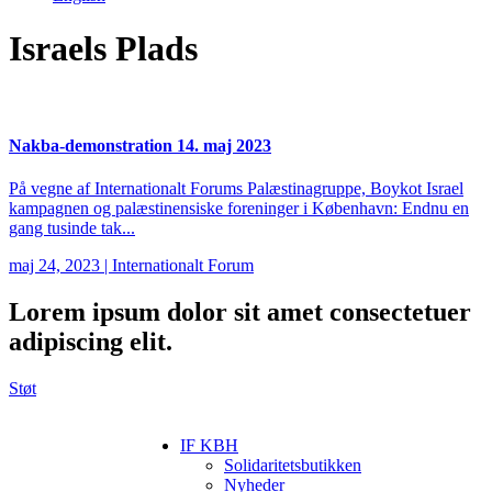
Israels Plads
Nakba-demonstration 14. maj 2023
På vegne af Internationalt Forums Palæstinagruppe, Boykot Israel
kampagnen og palæstinensiske foreninger i København: Endnu en
gang tusinde tak...
maj 24, 2023
|
Internationalt Forum
Lorem ipsum
dolor sit amet consectetuer
adipiscing elit.
Støt
IF KBH
Solidaritetsbutikken
Nyheder