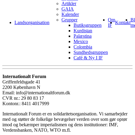
Artikler
GAIA
Kalender
Grupper
Om
Bl
Landsorganisation
Kontakt
Butiksgruppen
IF
m
Kurdistan
Palæstina
Mexico
Colombia
Sundhedsgruppen
Café & Ny I IF
Internationalt Forum
Griffenfeldsgade 41
2200 København N
Email: info@internationaltforum.dk
CVR nr.: 29 80 83 17
Kontonr.: 8411 4017999
Internationalt Forum er en solidaritetsorganisation. Vi samarbejder
med og støtter de folkelige bevægelser verden over som gør oprør
imod og bekæmper imperialismen og dens institutioner: IMF,
Verdensbanken, NATO, WTO m.fl.