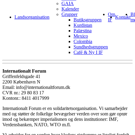
GAIA
Kalender
Grupper
Om
Bl
Landsorganisation
Kontakt
Butiksgruppen
IF
m
Kurdistan
Palæstina
Mexico
Colombia
Sundhedsgruppen
Café & Ny I IF
Internationalt Forum
Griffenfeldsgade 41
2200 København N
Email: info@internationaltforum.dk
CVR nr.: 29 80 83 17
Kontonr.: 8411 4017999
Internationalt Forum er en solidaritetsorganisation. Vi samarbejder
med og støtter de folkelige bevægelser verden over som gør oprør
imod og bekæmper imperialismen og dens institutioner: IMF,
Verdensbanken, NATO, WTO m.fl.
Vi arbejder for en verden hvor klodens rigdomme er ligeligt fordelt,