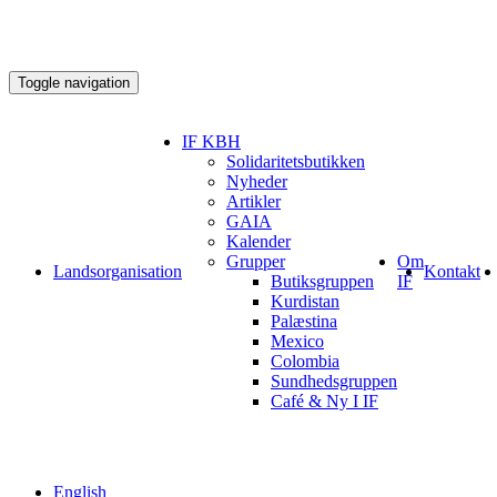
Toggle navigation
IF KBH
Solidaritetsbutikken
Nyheder
Artikler
GAIA
Kalender
Grupper
Om
Landsorganisation
Kontakt
Butiksgruppen
IF
Kurdistan
Palæstina
Mexico
Colombia
Sundhedsgruppen
Café & Ny I IF
English