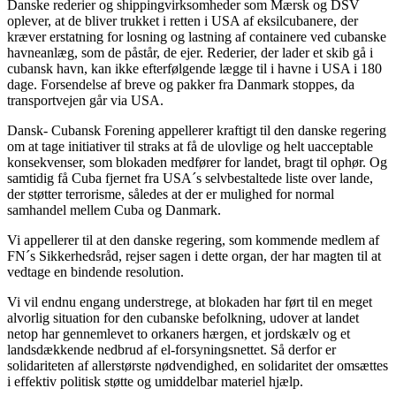
Danske rederier og shippingvirksomheder som Mærsk og DSV
oplever, at de bliver trukket i retten i USA af eksilcubanere, der
kræver erstatning for losning og lastning af containere ved cubanske
havneanlæg, som de påstår, de ejer. Rederier, der lader et skib gå i
cubansk havn, kan ikke efterfølgende lægge til i havne i USA i 180
dage. Forsendelse af breve og pakker fra Danmark stoppes, da
transportvejen går via USA.
Dansk- Cubansk Forening appellerer kraftigt til den danske regering
om at tage initiativer til straks at få de ulovlige og helt uacceptable
konsekvenser, som blokaden medfører for landet, bragt til ophør. Og
samtidig få Cuba fjernet fra USA´s selvbestaltede liste over lande,
der støtter terrorisme, således at der er mulighed for normal
samhandel mellem Cuba og Danmark.
Vi appellerer til at den danske regering, som kommende medlem af
FN´s Sikkerhedsråd, rejser sagen i dette organ, der har magten til at
vedtage en bindende resolution.
Vi vil endnu engang understrege, at blokaden har ført til en meget
alvorlig situation for den cubanske befolkning, udover at landet
netop har gennemlevet to orkaners hærgen, et jordskælv og et
landsdækkende nedbrud af el-forsyningsnettet. Så derfor er
solidariteten af allerstørste nødvendighed, en solidaritet der omsættes
i effektiv politisk støtte og umiddelbar materiel hjælp.