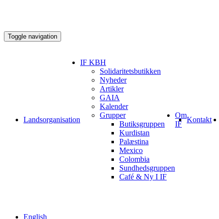
Toggle navigation
IF KBH
Solidaritetsbutikken
Nyheder
Artikler
GAIA
Kalender
Grupper
Om
Landsorganisation
Kontakt
Butiksgruppen
IF
Kurdistan
Palæstina
Mexico
Colombia
Sundhedsgruppen
Café & Ny I IF
English