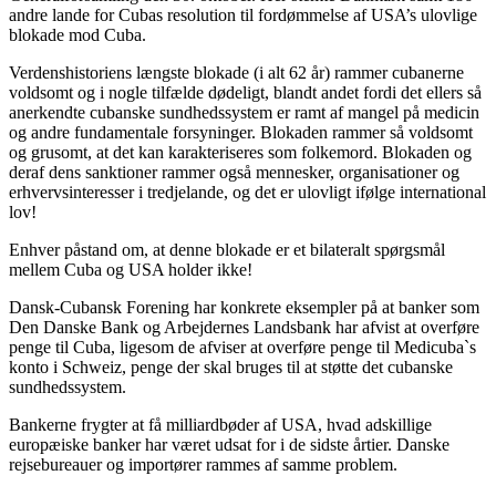
andre lande for Cubas resolution til fordømmelse af USA’s ulovlige
blokade mod Cuba.
Verdenshistoriens længste blokade (i alt 62 år) rammer cubanerne
voldsomt og i nogle tilfælde dødeligt, blandt andet fordi det ellers så
anerkendte cubanske sundhedssystem er ramt af mangel på medicin
og andre fundamentale forsyninger. Blokaden rammer så voldsomt
og grusomt, at det kan karakteriseres som folkemord. Blokaden og
deraf dens sanktioner rammer også mennesker, organisationer og
erhvervsinteresser i tredjelande, og det er ulovligt ifølge international
lov!
Enhver påstand om, at denne blokade er et bilateralt spørgsmål
mellem Cuba og USA holder ikke!
Dansk-Cubansk Forening har konkrete eksempler på at banker som
Den Danske Bank og Arbejdernes Landsbank har afvist at overføre
penge til Cuba, ligesom de afviser at overføre penge til Medicuba`s
konto i Schweiz, penge der skal bruges til at støtte det cubanske
sundhedssystem.
Bankerne frygter at få milliardbøder af USA, hvad adskillige
europæiske banker har været udsat for i de sidste årtier. Danske
rejsebureauer og importører rammes af samme problem.