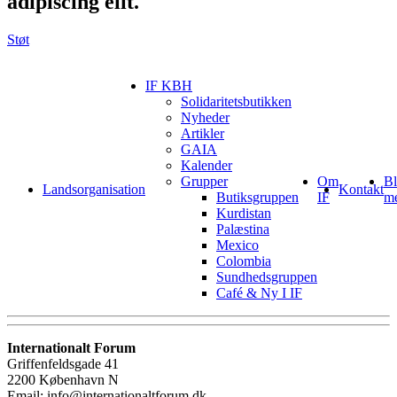
adipiscing elit.
Støt
IF KBH
Solidaritetsbutikken
Nyheder
Artikler
GAIA
Kalender
Grupper
Om
Bl
Landsorganisation
Kontakt
Butiksgruppen
IF
m
Kurdistan
Palæstina
Mexico
Colombia
Sundhedsgruppen
Café & Ny I IF
Internationalt Forum
Griffenfeldsgade 41
2200 København N
Email: info@internationaltforum.dk