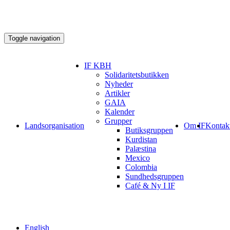
Toggle navigation
IF KBH
Solidaritetsbutikken
Nyheder
Artikler
GAIA
Kalender
Grupper
Landsorganisation
Om IF
Kontak
Butiksgruppen
Kurdistan
Palæstina
Mexico
Colombia
Sundhedsgruppen
Café & Ny I IF
English