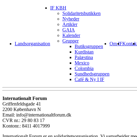
IF KBH
Solidaritetsbutikken
Nyheder
Artikler
GAIA
Kalender
Grupper
Landsorganisation
Om IF
Kontak
Butiksgruppen
Kurdistan
Palæstina
Mexico
Colombia
Sundhedsgruppen
Café & Ny I IF
Internationalt Forum
Griffenfeldsgade 41
2200 København N
Email: info@internationaltforum.dk
CVR nr.: 29 80 83 17
Kontonr.: 8411 4017999
Internationalt Forum er en solidaritetsorganisation. Vi samarbejder 