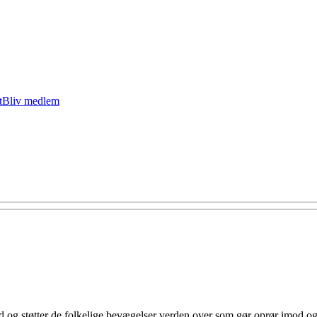
t
Bliv medlem
med og støtter de folkelige bevægelser verden over som gør oprør imod