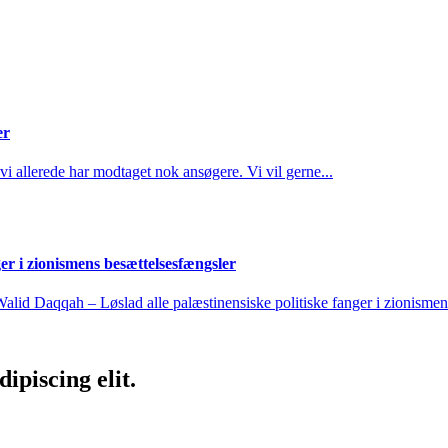
er
 vi allerede har modtaget nok ansøgere. Vi vil gerne...
er i zionismens besættelsesfængsler
lid Daqqah – Løslad alle palæstinensiske politiske fanger i zionismens
ipiscing elit.