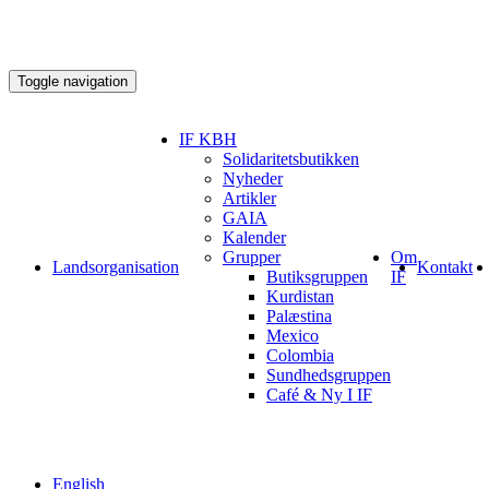
Toggle navigation
IF KBH
Solidaritetsbutikken
Nyheder
Artikler
GAIA
Kalender
Grupper
Om
Landsorganisation
Kontakt
Butiksgruppen
IF
Kurdistan
Palæstina
Mexico
Colombia
Sundhedsgruppen
Café & Ny I IF
English