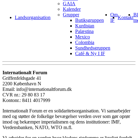
GAIA
Kalender
Grupper
Om
Bl
Landsorganisation
Kontakt
Butiksgruppen
IF
m
Kurdistan
Palæstina
Mexico
Colombia
Sundhedsgruppen
Café & Ny I IF
Internationalt Forum
Griffenfeldsgade 41
2200 København N
Email: info@internationaltforum.dk
CVR nr.: 29 80 83 17
Kontonr.: 8411 4017999
Internationalt Forum er en solidaritetsorganisation. Vi samarbejder
med og støtter de folkelige bevægelser verden over som gør oprør
imod og bekæmper imperialismen og dens institutioner: IMF,
Verdensbanken, NATO, WTO m.fl.
Vi arbejder for en verden hvor klodens rigdomme er ligeligt fordelt,