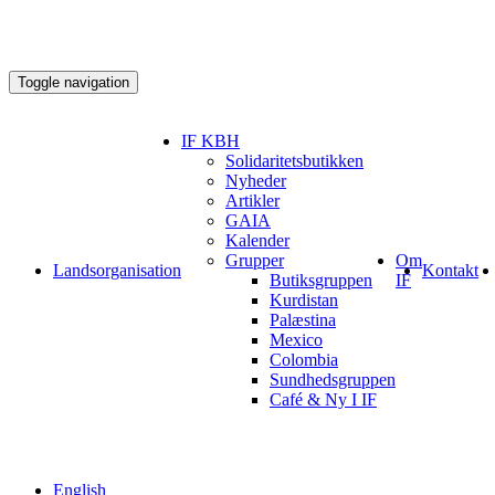
Toggle navigation
IF KBH
Solidaritetsbutikken
Nyheder
Artikler
GAIA
Kalender
Grupper
Om
Landsorganisation
Kontakt
Butiksgruppen
IF
Kurdistan
Palæstina
Mexico
Colombia
Sundhedsgruppen
Café & Ny I IF
English