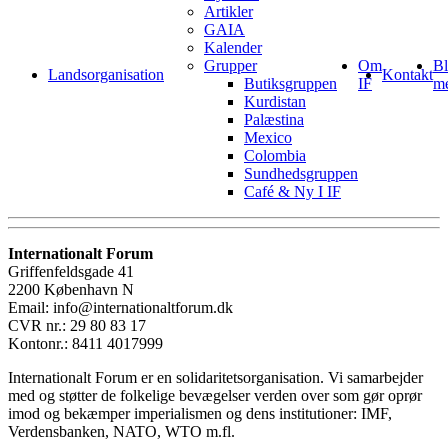
Artikler
GAIA
Kalender
Grupper
Om
Bl
Landsorganisation
Kontakt
Butiksgruppen
IF
m
Kurdistan
Palæstina
Mexico
Colombia
Sundhedsgruppen
Café & Ny I IF
Internationalt Forum
Griffenfeldsgade 41
2200 København N
Email: info@internationaltforum.dk
CVR nr.: 29 80 83 17
Kontonr.: 8411 4017999
Internationalt Forum er en solidaritetsorganisation. Vi samarbejder
med og støtter de folkelige bevægelser verden over som gør oprør
imod og bekæmper imperialismen og dens institutioner: IMF,
Verdensbanken, NATO, WTO m.fl.