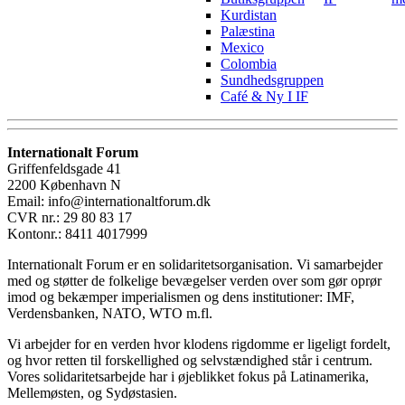
Kurdistan
Palæstina
Mexico
Colombia
Sundhedsgruppen
Café & Ny I IF
Internationalt Forum
Griffenfeldsgade 41
2200 København N
Email: info@internationaltforum.dk
CVR nr.: 29 80 83 17
Kontonr.: 8411 4017999
Internationalt Forum er en solidaritetsorganisation. Vi samarbejder
med og støtter de folkelige bevægelser verden over som gør oprør
imod og bekæmper imperialismen og dens institutioner: IMF,
Verdensbanken, NATO, WTO m.fl.
Vi arbejder for en verden hvor klodens rigdomme er ligeligt fordelt,
og hvor retten til forskellighed og selvstændighed står i centrum.
Vores solidaritetsarbejde har i øjeblikket fokus på Latinamerika,
Mellemøsten, og Sydøstasien.