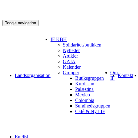
Toggle navigation
IF KBH
Solidaritetsbutikken
Nyheder
Artikler
GAIA
Kalender
Grupper
Om
Landsorganisation
Kontakt
Butiksgruppen
IF
Kurdistan
Palæstina
Mexico
Colombia
Sundhedsgruppen
Café & Ny I IF
English