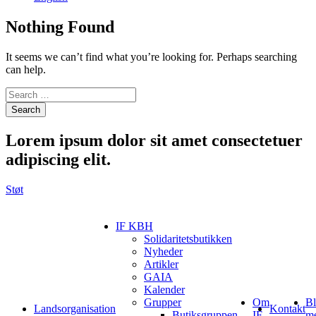
Nothing Found
It seems we can’t find what you’re looking for. Perhaps searching
can help.
Search
Lorem ipsum
dolor sit amet consectetuer
adipiscing elit.
Støt
IF KBH
Solidaritetsbutikken
Nyheder
Artikler
GAIA
Kalender
Grupper
Om
Bl
Landsorganisation
Kontakt
Butiksgruppen
IF
m