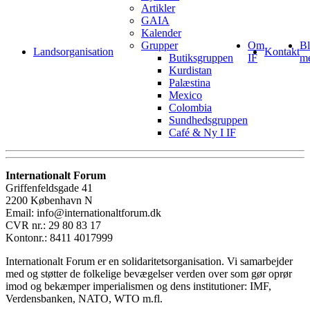
Artikler
GAIA
Kalender
Grupper
Om
Bl
Landsorganisation
Kontakt
Butiksgruppen
IF
m
Kurdistan
Palæstina
Mexico
Colombia
Sundhedsgruppen
Café & Ny I IF
Internationalt Forum
Griffenfeldsgade 41
2200 København N
Email: info@internationaltforum.dk
CVR nr.: 29 80 83 17
Kontonr.: 8411 4017999
Internationalt Forum er en solidaritetsorganisation. Vi samarbejder
med og støtter de folkelige bevægelser verden over som gør oprør
imod og bekæmper imperialismen og dens institutioner: IMF,
Verdensbanken, NATO, WTO m.fl.