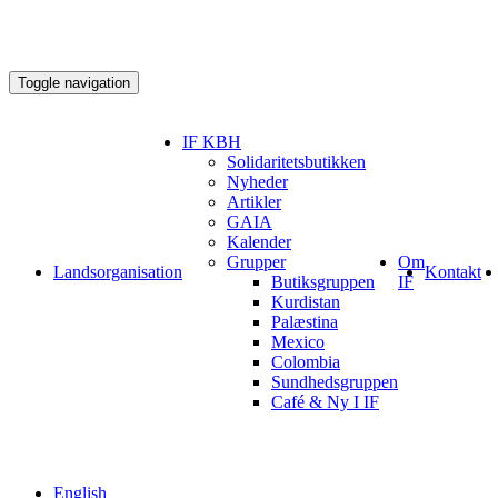
Toggle navigation
IF KBH
Solidaritetsbutikken
Nyheder
Artikler
GAIA
Kalender
Grupper
Om
Landsorganisation
Kontakt
Butiksgruppen
IF
Kurdistan
Palæstina
Mexico
Colombia
Sundhedsgruppen
Café & Ny I IF
English