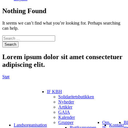
Nothing Found
It seems we can’t find what you’re looking for. Perhaps searching
can help.
Search
Lorem ipsum
dolor sit amet consectetuer
adipiscing elit.
Støt
IF KBH
Solidaritetsbutikken
Nyheder
Artikler
GAIA
Kalender
Grupper
Om
Bl
Landsorganisation
Kontakt
Butiksgruppen
IF
m