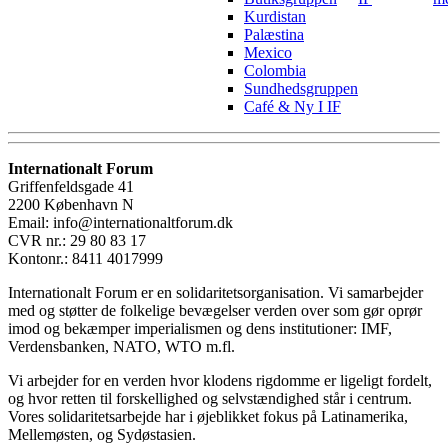
Kurdistan
Palæstina
Mexico
Colombia
Sundhedsgruppen
Café & Ny I IF
Internationalt Forum
Griffenfeldsgade 41
2200 København N
Email: info@internationaltforum.dk
CVR nr.: 29 80 83 17
Kontonr.: 8411 4017999
Internationalt Forum er en solidaritetsorganisation. Vi samarbejder
med og støtter de folkelige bevægelser verden over som gør oprør
imod og bekæmper imperialismen og dens institutioner: IMF,
Verdensbanken, NATO, WTO m.fl.
Vi arbejder for en verden hvor klodens rigdomme er ligeligt fordelt,
og hvor retten til forskellighed og selvstændighed står i centrum.
Vores solidaritetsarbejde har i øjeblikket fokus på Latinamerika,
Mellemøsten, og Sydøstasien.