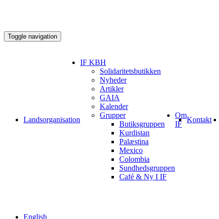
Toggle navigation
IF KBH
Solidaritetsbutikken
Nyheder
Artikler
GAIA
Kalender
Grupper
Om
Landsorganisation
Kontakt
Butiksgruppen
IF
Kurdistan
Palæstina
Mexico
Colombia
Sundhedsgruppen
Café & Ny I IF
English