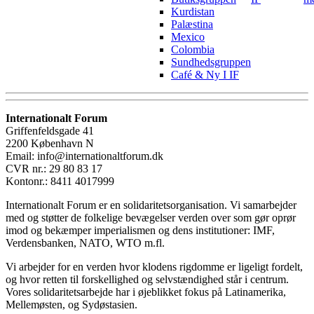
Kurdistan
Palæstina
Mexico
Colombia
Sundhedsgruppen
Café & Ny I IF
Internationalt Forum
Griffenfeldsgade 41
2200 København N
Email: info@internationaltforum.dk
CVR nr.: 29 80 83 17
Kontonr.: 8411 4017999
Internationalt Forum er en solidaritetsorganisation. Vi samarbejder
med og støtter de folkelige bevægelser verden over som gør oprør
imod og bekæmper imperialismen og dens institutioner: IMF,
Verdensbanken, NATO, WTO m.fl.
Vi arbejder for en verden hvor klodens rigdomme er ligeligt fordelt,
og hvor retten til forskellighed og selvstændighed står i centrum.
Vores solidaritetsarbejde har i øjeblikket fokus på Latinamerika,
Mellemøsten, og Sydøstasien.