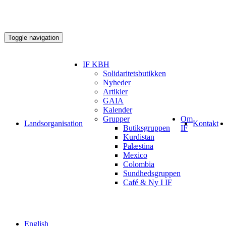
Toggle navigation
IF KBH
Solidaritetsbutikken
Nyheder
Artikler
GAIA
Kalender
Grupper
Om
Landsorganisation
Kontakt
Butiksgruppen
IF
Kurdistan
Palæstina
Mexico
Colombia
Sundhedsgruppen
Café & Ny I IF
English