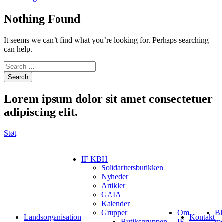
Nothing Found
It seems we can’t find what you’re looking for. Perhaps searching
can help.
Search
Lorem ipsum
dolor sit amet consectetuer
adipiscing elit.
Støt
IF KBH
Solidaritetsbutikken
Nyheder
Artikler
GAIA
Kalender
Grupper
Om
Bl
Landsorganisation
Kontakt
Butiksgruppen
IF
m