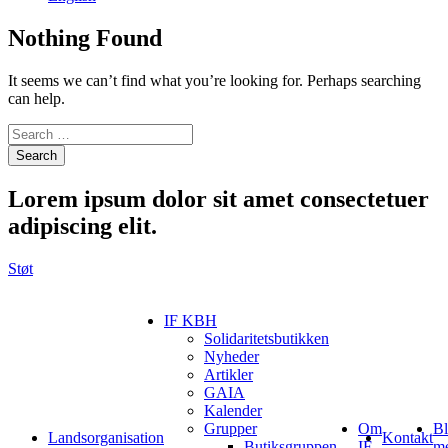
Nothing Found
It seems we can’t find what you’re looking for. Perhaps searching
can help.
Search
Lorem ipsum
dolor sit amet consectetuer
adipiscing elit.
Støt
IF KBH
Solidaritetsbutikken
Nyheder
Artikler
GAIA
Kalender
Grupper
Om
Bl
Landsorganisation
Kontakt
Butiksgruppen
IF
m