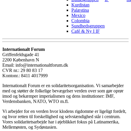
Kurdistan
Palæstina
Mexico
Colombia
Sundhedsgruppen
Café & Ny I IF
Internationalt Forum
Griffenfeldsgade 41
2200 København N
Email: info@internationaltforum.dk
CVR nr.: 29 80 83 17
Kontonr.: 8411 4017999
Internationalt Forum er en solidaritetsorganisation. Vi samarbejder
med og støtter de folkelige bevægelser verden over som gør oprør
imod og bekæmper imperialismen og dens institutioner: IMF,
Verdensbanken, NATO, WTO m.fl.
Vi arbejder for en verden hvor klodens rigdomme er ligeligt fordelt,
og hvor retten til forskellighed og selvstændighed står i centrum.
Vores solidaritetsarbejde har i øjeblikket fokus på Latinamerika,
Mellemøsten, og Sydøstasien.