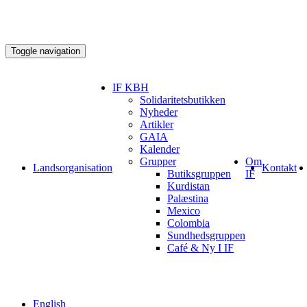
Toggle navigation
IF KBH
Solidaritetsbutikken
Nyheder
Artikler
GAIA
Kalender
Grupper
Om
Landsorganisation
Kontakt
Butiksgruppen
IF
Kurdistan
Palæstina
Mexico
Colombia
Sundhedsgruppen
Café & Ny I IF
English