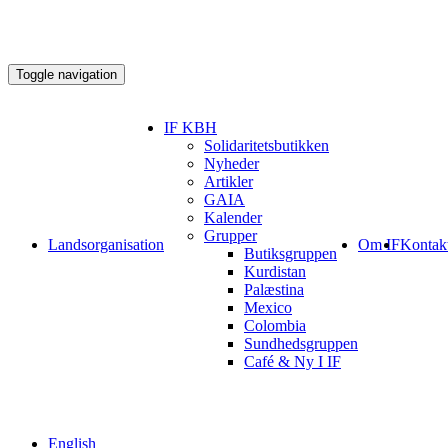
Toggle navigation
IF KBH
Solidaritetsbutikken
Nyheder
Artikler
GAIA
Kalender
Grupper
Landsorganisation
Om IF
Kontak
Butiksgruppen
Kurdistan
Palæstina
Mexico
Colombia
Sundhedsgruppen
Café & Ny I IF
English