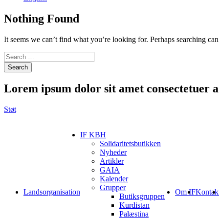
Nothing Found
It seems we can’t find what you’re looking for. Perhaps searching can
Search
Lorem ipsum
dolor sit amet consectetuer ad
Støt
IF KBH
Solidaritetsbutikken
Nyheder
Artikler
GAIA
Kalender
Grupper
Landsorganisation
Om IF
Kontak
Butiksgruppen
Kurdistan
Palæstina