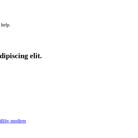
 help.
ipiscing elit.
t
Bliv medlem