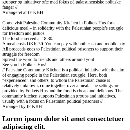
grupper og initiativer ofte med fokus på palæstinensiske politiske
fanger //
Arrangeret af IF KBH
—————————————-
Come visit Palestine Community Kitchen in Folkets Hus for a
delicious meal – in solidarity with the Palestinian people’s struggle
for freedom and justice.
The food is served at 18:30.
A meal costs DKK 50. You can pay with both cash and mobile pay.
All proceeds goes to Palestinian political prisoners to support their
struggle for freedom.
Spread the word to friends and others around you!
See you in Folkets Hus!
// Palestine Community Kitchen is a political initiative with the aim
of engaging people in the Palestinian struggle. Here, both
“experienced” and others, to whom the Palestinian cause is
relatively unknown, come together over a meal. The settings are
provided by Folkets Hus and the food is cheap and delicious. The
community kitchen supports Palestinian groups and initiatives,
usually with a focus on Palestinian political prisoners //
Arranged by IF KBH
Lorem ipsum
dolor sit amet consectetuer
adipiscing elit.