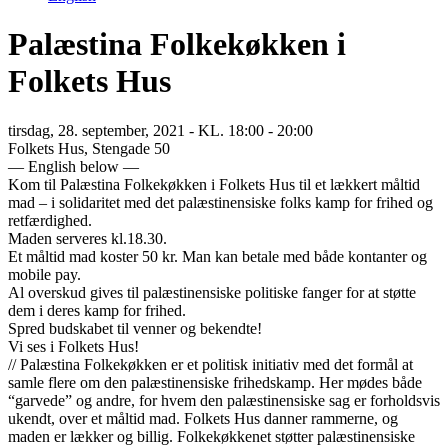
Palæstina Folkekøkken i
Folkets Hus
tirsdag, 28. september, 2021
- KL. 18:00 - 20:00
Folkets Hus, Stengade 50
— English below —
Kom til Palæstina Folkekøkken i Folkets Hus til et lækkert måltid
mad – i solidaritet med det palæstinensiske folks kamp for frihed og
retfærdighed.
Maden serveres kl.18.30.
Et måltid mad koster 50 kr. Man kan betale med både kontanter og
mobile pay.
Al overskud gives til palæstinensiske politiske fanger for at støtte
dem i deres kamp for frihed.
Spred budskabet til venner og bekendte!
Vi ses i Folkets Hus!
// Palæstina Folkekøkken er et politisk initiativ med det formål at
samle flere om den palæstinensiske frihedskamp. Her mødes både
“garvede” og andre, for hvem den palæstinensiske sag er forholdsvis
ukendt, over et måltid mad. Folkets Hus danner rammerne, og
maden er lækker og billig. Folkekøkkenet støtter palæstinensiske