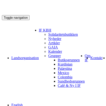
Toggle navigation
IF KBH
Solidaritetsbutikken
Nyheder
Artikler
GAIA
Kalender
Grupper
Om
Landsorganisation
Kontakt
Butiksgruppen
IF
Kurdistan
Palæstina
Mexico
Colombia
Sundhedsgruppen
Café & Ny I IF
English