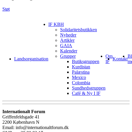
Støt
IF KBH
Solidaritetsbutikken
Nyheder
Artikler
GAIA
Kalender
Grupper
Om
Bl
Landsorganisation
Kontakt
Butiksgruppen
IF
m
Kurdistan
Palæstina
Mexico
Colombia
Sundhedsgruppen
Café & Ny I IF
Internationalt Forum
Griffenfeldsgade 41
2200 København N
Email: info@internationaltforum.dk