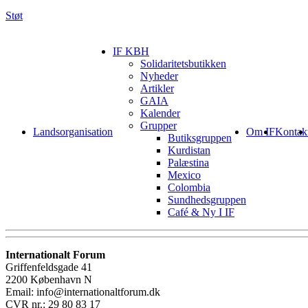
Støt
IF KBH
Solidaritetsbutikken
Nyheder
Artikler
GAIA
Kalender
Grupper
Landsorganisation
Om IF
Kontak
Butiksgruppen
Kurdistan
Palæstina
Mexico
Colombia
Sundhedsgruppen
Café & Ny I IF
Internationalt Forum
Griffenfeldsgade 41
2200 København N
Email: info@internationaltforum.dk
CVR nr.: 29 80 83 17