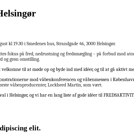
Helsingør
august kl 19.30 i Smedenes hus, Strandgade 46, 3000 Helsingør.
 sættes fokus på fred, nedrustning og fredsmægling – på forbud mod 
rd og grøn omstilling.
 velkomne til at møde op og byde ind med idéer, og til at gå aktivt me
 demonstrationerne mod våbenkonferencen og våbenmessen i København
tørste våbenproducenter, Lockheed Martin, som vært.
tival i Helsingør, og vi har en lang liste af gode idéer til FREDSAKTIV
ipiscing elit.