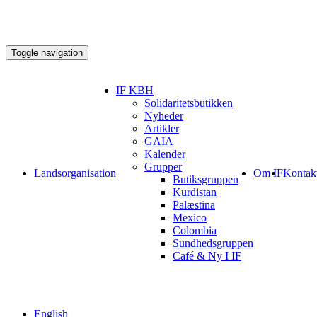
Toggle navigation
IF KBH
Solidaritetsbutikken
Nyheder
Artikler
GAIA
Kalender
Grupper
Landsorganisation
Om IF
Kontak
Butiksgruppen
Kurdistan
Palæstina
Mexico
Colombia
Sundhedsgruppen
Café & Ny I IF
English