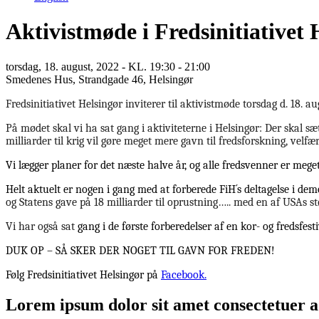
Aktivistmøde i Fredsinitiativet 
torsdag, 18. august, 2022
- KL. 19:30 - 21:00
Smedenes Hus, Strandgade 46, Helsingør
Fredsinitiativet Helsingør inviterer til aktivistmøde torsdag d. 18. 
På mødet skal vi ha sat gang i aktiviteterne i Helsingør: Der skal
milliarder til krig vil gøre meget mere gavn til fredsforskning, velfæ
Vi lægger planer for det næste halve år, og alle fredsvenner er meget
Helt aktuelt er nogen i gang med at forberede FiH´s deltagelse i
og Statens gave på 18 milliarder til oprustning….. med
en af USAs s
Vi har også sat
gang i de første forberedelser af en kor- og fredsfes
DUK OP – SÅ SKER DER NOGET TIL GAVN FOR FREDEN!
Følg Fredsinitiativet Helsingør på
Facebook.
Lorem ipsum
dolor sit amet consectetuer ad